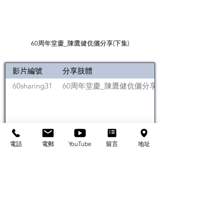
60周年堂慶_陳鷹健伉儷分享(下集)
影片編號
分享肢體
60sharing31
60周年堂慶_陳鷹健伉儷分享(下集)
電話
電郵
YouTube
留言
地址
第 1 頁，共 1 頁
基督教佈道中心念恩堂
Christian Evangelical Centre Nian En Church
香港油麻地廟街47-57號
正康大樓三樓