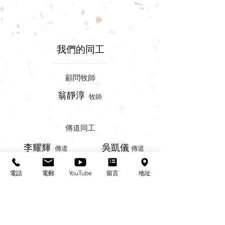
我們的同工
顧問牧師
翁靜淳
牧師
傳道同工
李耀輝
吳凱儀
傳道
傳道
幹事
電話
電郵
YouTube
留言
地址
李小玲
​姊妹