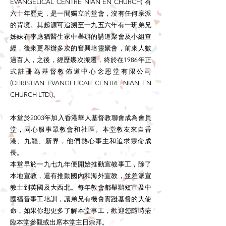
EVANGELICAL CENTRE NIAN EN CHURCH) 有
六十年歷史，是一間獨立的堂會，沒有任何宗派
的背境。其起源可追溯至一九五六年有一班弟兄
姊妹在李應猶醫生家中舉辦的講道聚會及小組查
經，後來更舉辦多次的奮興培靈聚會，前來人數
過百人，之後，經歷幾次搬遷，終於在1986年正
式註冊為基督教佈道中心念恩堂有限公司
(CHRISTIAN EVANGELICAL CENTRE NIAN EN
CHURCH LTD.)。
本堂於2003年加入香港華人基督教聯會成為會員
堂，同心服事眾教會和社區。本堂教友來自香
港、九龍、新界，他們熱心事主和追求靈命成
長。
本堂早於一九七九年便開始推動宣教事工，除了
本地宣教，還有推動國內和海外宣教，並差派宣
教士到英國及大西北。每年教會都舉辦短宣及中
國福音事工培訓，讓弟兄有機會實踐基督的大使
命，如果你想更多了解本堂事工，歡迎您隨時蒞
臨本堂參觀或出席本堂主日崇拜。