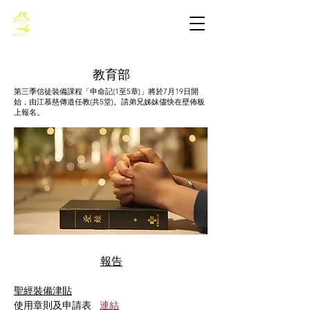
基督教佈道中心念恩堂
教育部
第三季信徒裝備課程「申命記(1至5章)」將於7月19日開
始，由江慕慈傳道任教(共5堂)。請弟兄姊妹儘快在壁佈板
上報名。
報告
聖經裝備津貼
使用章則及申請表   
連結