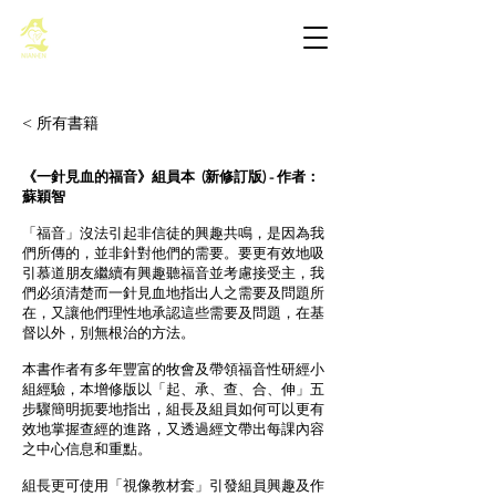
基督教佈道中心念恩堂
< 所有書籍
《一針見血的福音》組員本 (新修訂版) - 作者：
蘇穎智
「福音」沒法引起非信徒的興趣共鳴，是因為我
們所傳的，並非針對他們的需要。要更有效地吸
引慕道朋友繼續有興趣聽福音並考慮接受主，我
們必須清楚而一針見血地指出人之需要及問題所
在，又讓他們理性地承認這些需要及問題，在基
督以外，別無根治的方法。
本書作者有多年豐富的牧會及帶領福音性研經小
組經驗，本增修版以「起、承、查、合、伸」五
步驟簡明扼要地指出，組長及組員如何可以更有
效地掌握查經的進路，又透過經文帶出每課內容
之中心信息和重點。
組長更可使用「視像教材套」引發組員興趣及作