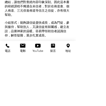
總結，讓他們對查經內容印象深刻。因此這本書
的研經課程不獨適合未信者，對於在佈道會、個
人佈道、三元倍進佈道等信主之信徒，亦有很大
幫助。
小組形式：能夠讓信徒盡快成長，成為門徒，參
與服侍，幫助別人，又讓信徒有歸屬感，建立友
誼，品嘗神家的温暖。容易帶領初信者認識信
仰，解答疑難，逐步扎實成長。
＜上一本
下一本＞
電話
電郵
YouTube
留言
地址
基督教佈道中心念恩堂
Christian Evangelical Centre Nian En Church
香港油麻地廟街47-57號
正康大樓三樓
3/F, Cheng Hong Buidling,
47-57 Temple Street,
Yau Ma Tei, HK
電話/Tel：+852-23847312
​電郵/Email:
office@nianen.org