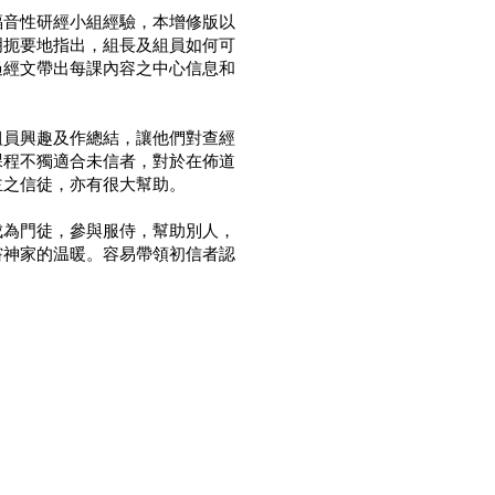
福音性研經小組經驗，本增修版以
明扼要地指出，組長及組員如何可
過經文帶出每課內容之中心信息和
組員興趣及作總結，讓他們對查經
課程不獨適合未信者，對於在佈道
主之信徒，亦有很大幫助。
成為門徒，參與服侍，幫助別人，
嘗神家的温暖。容易帶領初信者認
。