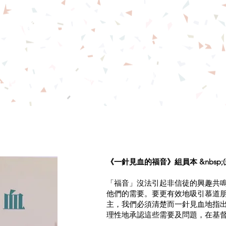
念恩堂
本堂簡介
直播
教會事工
團契小組
奉獻
更多
《一針見血的福音》組員本 &nbsp;(
「福音」沒法引起非信徒的興趣共
他們的需要。要更有效地吸引慕道
主，我們必須清楚而一針見血地指
理性地承認這些需要及問題，在基