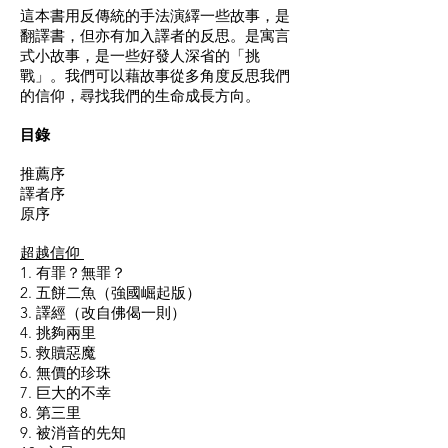
這本書用反傳統的手法演繹一些故事，是
翻譯書，但亦有加入譯者的反思。是寓言
式小故事，是一些好發人深省的「挑
戰」。我們可以藉故事從多角度反思我們
的信仰，尋找我們的生命成長方向。
目錄
推薦序
譯者序
原序
超越信仰
1. 有罪？無罪？
2. 五餅二魚（強國崛起版）
3. 譯經（改自佛偈一則）
4. 挑夠兩里
5. 救贖惡魔
6. 無價的珍珠
7. 巨大的不幸
8. 第三里
9. 被消音的先知