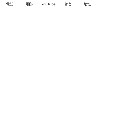
29. 最後晚餐
電話
電郵
YouTube
留言
地址
30. 一本愛的書
31. 一個沒有奇蹟的神蹟
32. 生命的賞賜
33. 正統？異端？
A1. 背向天國的犧牲
衷心感謝
關於譯者
Previous
Next
基督教佈道中心念恩堂
Christian Evangelical Centre Nian En Church
香港油麻地廟街47-57號
正康大樓三樓
3/F, Cheng Hong Buidling,