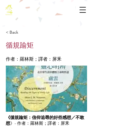
基督教佈道中心念恩堂
< Back
循規踰矩
作者：羅林斯；譯者：屏釆
《循規踰矩：信仰追尋的好些感想／不敢
想
》- 作者：羅林斯；譯者：屏釆