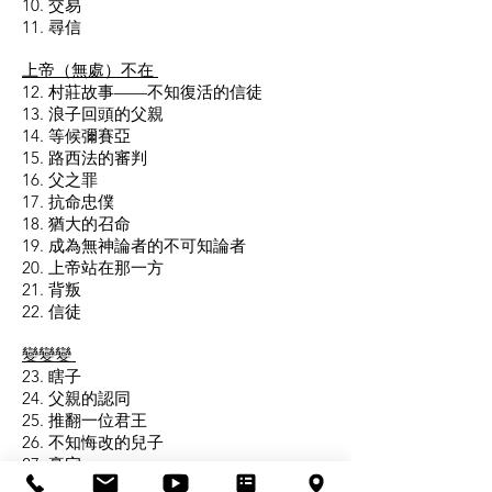
10. 交易
11. 尋信
上帝（無處）不在
12. 村莊故事——不知復活的信徒
13. 浪子回頭的父親
14. 等候彌賽亞
15. 路西法的審判
16. 父之罪
17. 抗命忠僕
18. 猶大的召命
19. 成為無神論者的不可知論者
20. 上帝站在那一方
21. 背叛
22. 信徒
變變變
23. 瞎子
24. 父親的認同
25. 推翻一位君王
26. 不知悔改的兒子
27. 豪宅
28. 道歉無效