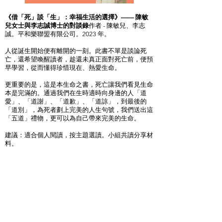
《借「死」談「生」：幸福生活的選擇》—— 陳敏
兒女士與李志誠博士的對談錄
作者 - 陳敏兒、李志
誠。平和樂聯盟有限公司。2023 年。
人從誕生開始便有離開的一刻。此書不單是談論死
亡，還希望喚醒讀者，趁還未真正面對死亡前，便預
早學習，從而懂得珍惜現在、熱愛生命。
更重要的是，這是本生命之書，死亡讓我們看見生命
本是完滿的。通過我們在生時適時向身邊的人「道
愛」、「道謝」、「道歉」、「道諒」，到最後的
「道別」，為死者劃上完美的人生句號，我們送出這
「五道」禮物，更可以為自己帶來完美的生命。
建議：適合個人閱讀，按主題選讀。小組共讀分享材
料。