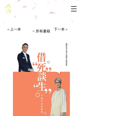
基督教佈道中心念恩堂
＜上一本
下一本＞
< 所有書籍