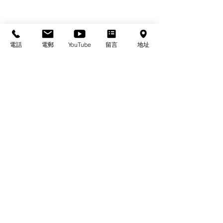
電話
電郵
YouTube
留言
地址
基督教佈道中心念恩堂
Christian Evangelical Centre Nian En Church
香港油麻地廟街47-57號
正康大樓三樓
3/F, Cheng Hong Buidling,
47-57 Temple Street,
Yau Ma Tei, HK
電話/Tel：+852-23847312
​電郵/Email:
office@nianen.org