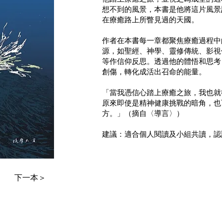
想不到的風景，本書是他將這片風景
在療癒路上所瞥見過的天國。
作者在本書每一章都聚焦療癒過程中
源，如聖經、神學、靈修傳統、影視
等作信仰反思。透過他的體悟和思考
創傷，轉化成活出召命的能量。
「當我憑信心踏上療癒之旅，我也就
原來即使是精神健康挑戰的暗角，也
方。」（摘自〈導言〉）
建議：適合個人閱讀及小組共讀，認
下一本＞