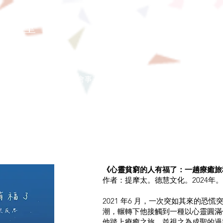
念恩堂
本堂簡介
直播
教會事工
團契小組
奉獻
更多
《心靈貧窮的人有福了：一趟療癒旅
作者：提摩太。德慧文化。2024年。
2021 年6 月，一次突如其來的恐
潮，輾轉下他接觸到一種以心靈圓滿
他踏上療癒之旅，並視之為成聖的過