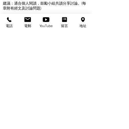
建議：適合個人閱讀，鼓勵小組共讀分享討論。(每
章附有經文及討論問題)
電話
電郵
YouTube
留言
地址
基督教佈道中心念恩堂
Christian Evangelical Centre Nian En Church
香港油麻地廟街47-57號
正康大樓三樓
3/F, Cheng Hong Buidling,
47-57 Temple Street,
Yau Ma Tei, HK
電話/Tel：+852-23847312
​電郵/Email:
office@nianen.org