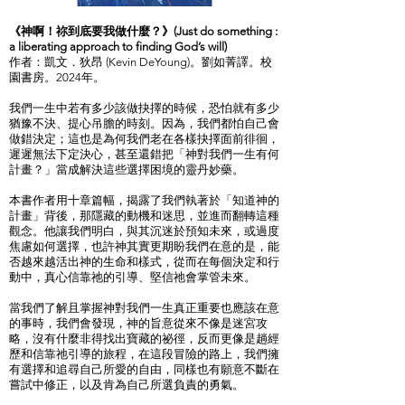
《神啊！祢到底要我做什麼？》(Just do something :
a liberating approach to finding God’s will)
作者：凱文．狄昂 (Kevin DeYoung)。劉如菁譯。校
園書房。2024年。
我們一生中若有多少該做抉擇的時候，恐怕就有多少
猶豫不決、提心吊膽的時刻。因為，我們都怕自己會
做錯決定；這也是為何我們老在各樣抉擇面前徘徊，
遲遲無法下定決心，甚至還錯把「神對我們一生有何
計畫？」當成解決這些選擇困境的靈丹妙藥。
本書作者用十章篇幅，揭露了我們執著於「知道神的
計畫」背後，那隱藏的動機和迷思，並進而翻轉這種
觀念。他讓我們明白，與其沉迷於預知未來，或過度
焦慮如何選擇，也許神其實更期盼我們在意的是，能
否越來越活出神的生命和樣式，從而在每個決定和行
動中，真心信靠祂的引導、堅信祂會掌管未來。
當我們了解且掌握神對我們一生真正重要也應該在意
的事時，我們會發現，神的旨意從來不像是迷宮攻
略，沒有什麼非得找出寶藏的祕徑，反而更像是趟經
歷和信靠祂引導的旅程，在這段冒險的路上，我們擁
有選擇和追尋自己所愛的自由，同樣也有願意不斷在
嘗試中修正，以及肯為自己所選負責的勇氣。