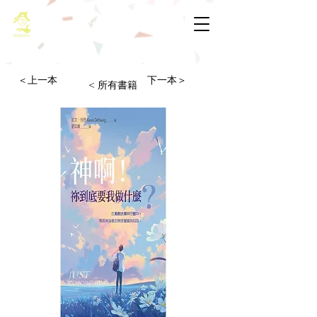
基督教佈道中心念恩堂
＜上一本
下一本＞
< 所有書籍