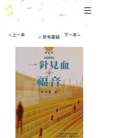
基督教佈道中心念恩堂
＜上一本
下一本＞
< 所有書籍