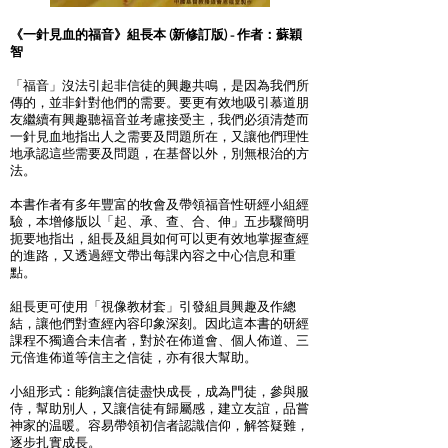
《一針見血的福音》組長本 (新修訂版) - 作者：蘇穎
智
「福音」沒法引起非信徒的興趣共鳴，是因為我們所
傳的，並非針對他們的需要。要更有效地吸引慕道朋
友繼續有興趣聽福音並考慮接受主，我們必須清楚而
一針見血地指出人之需要及問題所在，又讓他們理性
地承認這些需要及問題，在基督以外，別無根治的方
法。
本書作者有多年豐富的牧會及帶領福音性研經小組經
驗，本增修版以「起、承、查、合、伸」五步驟簡明
扼要地指出，組長及組員如何可以更有效地掌握查經
的進路，又透過經文帶出每課內容之中心信息和重
點。
組長更可使用「視像教材套」引發組員興趣及作總
結，讓他們對查經內容印象深刻。因此這本書的研經
課程不獨適合未信者，對於在佈道會、個人佈道、三
元倍進佈道等信主之信徒，亦有很大幫助。
小組形式：能夠讓信徒盡快成長，成為門徒，參與服
侍，幫助別人，又讓信徒有歸屬感，建立友誼，品嘗
神家的温暖。容易帶領初信者認識信仰，解答疑難，
逐步扎實成長。