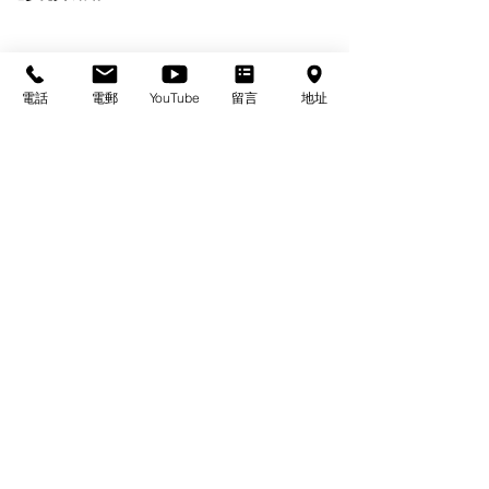
電話
電郵
YouTube
留言
地址
基督教佈道中心念恩堂
Christian Evangelical Centre Nian En Church
香港油麻地廟街47-57號
正康大樓三樓
3/F, Cheng Hong Buidling,
47-57 Temple Street,
Yau Ma Tei, HK
電話/Tel：+852-23847312
​電郵/Email:
office@nianen.org