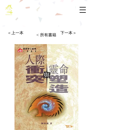
基督教佈道中心念恩堂
＜上一本
下一本＞
< 所有書籍