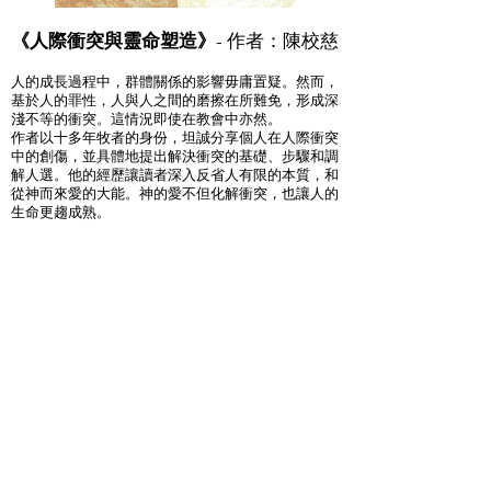
《人際衝突與靈命塑造》
- 作者：陳校慈
人的成長過程中，群體關係的影響毋庸置疑。然而，
基於人的罪性，人與人之間的磨擦在所難免，形成深
淺不等的衝突。這情況即使在教會中亦然。
作者以十多年牧者的身份，坦誠分享個人在人際衝突
中的創傷，並具體地提出解決衝突的基礎、步驟和調
解人選。他的經歷讓讀者深入反省人有限的本質，和
從神而來愛的大能。神的愛不但化解衝突，也讓人的
生命更趨成熟。