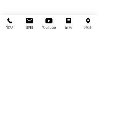
電話
電郵
YouTube
留言
地址
基督教佈道中心念恩堂
Christian Evangelical Centre Nian En Church
香港油麻地廟街47-57號
正康大樓三樓
3/F, Cheng Hong Buidling,
47-57 Temple Street,
Yau Ma Tei, HK
電話/Tel：+852-23847312
​電郵/Email:
office@nianen.org