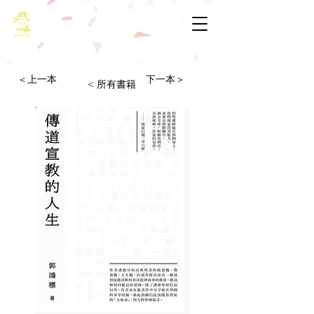
基督教佈道中心念恩堂
＜上一本
下一本＞
< 所有書籍