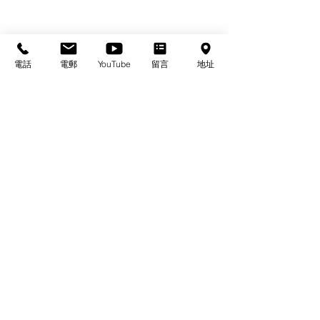
電話
電郵
YouTube
留言
地址
基督教佈道中心念恩堂
Christian Evangelical Centre Nian En Church
香港油麻地廟街47-57號
正康大樓三樓
3/F, Cheng Hong Buidling,
47-57 Temple Street,
Yau Ma Tei, HK
電話/Tel：+852-23847312
​電郵/Email:
office@nianen.org