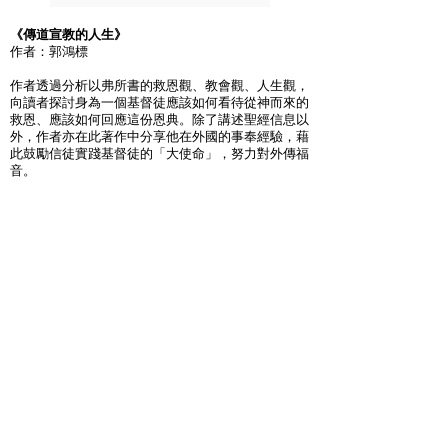
《傳道宣教的人生》
作者：郭鴻標
作者透過分析以弗所書的救恩觀、教會觀、人生觀，
向讀者探討身為一個基督徒應該如何看待從神而來的
救恩、應該如何回應這份恩典。除了講述聖經信息以
外，作者亦在此著作中分享他在外國的事奉經驗，藉
此鼓勵信徒實踐基督徒的「大使命」，努力對外傳福
音。