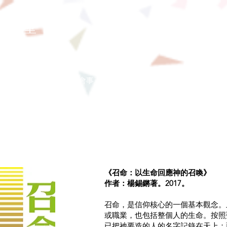
念恩堂
本堂簡介
直播
教會事工
團契小組
奉獻
更多
《召命：以生命回應神的召喚》
作者：楊錫鏘著。2017。
召命，是信仰核心的一個基本觀念。
或職業，也包括整個人的生命。按照
已把祂要造的人的名字記錄在天上；