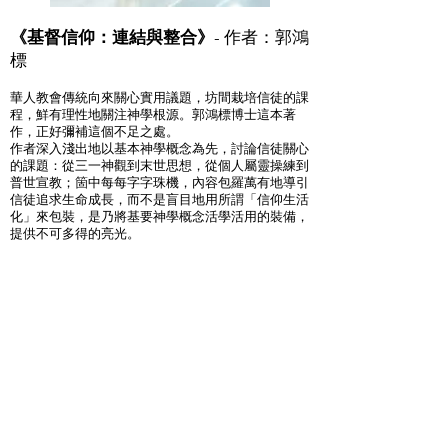
《基督信仰：連結與整合》
- 作者：郭鴻
標
華人教會傳統向來關心實用議題，坊間栽培信徒的課
程，鮮有理性地關注神學根源。郭鴻標博士這本著
作，正好彌補這個不足之處。
作者深入淺出地以基本神學概念為先，討論信徒關心
的課題：從三一神觀到末世思想，從個人屬靈操練到
普世宣教；箇中每每字字珠機，內容包羅萬有地導引
信徒追求生命成長，而不是盲目地用所謂「信仰生活
化」來包裝，是乃將基要神學概念活學活用的裝備，
提供不可多得的亮光。