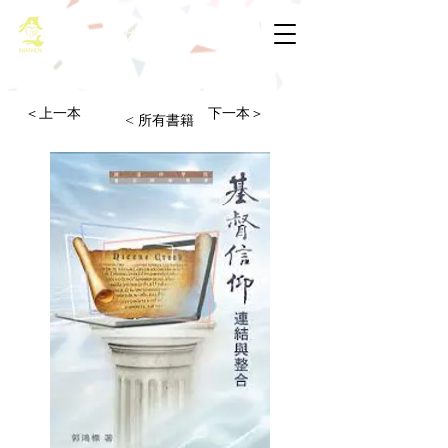
基督教佈道中心念恩堂
＜上一本
下一本＞
< 所有書籍