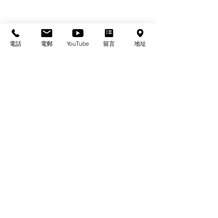
電話
電郵
YouTube
留言
地址
基督教佈道中心念恩堂
Christian Evangelical Centre Nian En Church
香港油麻地廟街47-57號
正康大樓三樓
3/F, Cheng Hong Buidling,
47-57 Temple Street,
Yau Ma Tei, HK
電話/Tel：+852-23847312
​電郵/Email:
office@nianen.org