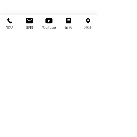
電話
電郵
YouTube
留言
地址
基督教佈道中心念恩堂
Christian Evangelical Centre Nian En Church
香港油麻地廟街47-57號
正康大樓三樓
3/F, Cheng Hong Buidling,
47-57 Temple Street,
Yau Ma Tei, HK
電話/Tel：+852-23847312
​電郵/Email:
office@nianen.org