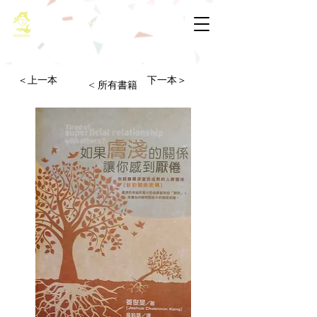
基督教佈道中心念恩堂
＜上一本
下一本＞
< 所有書籍