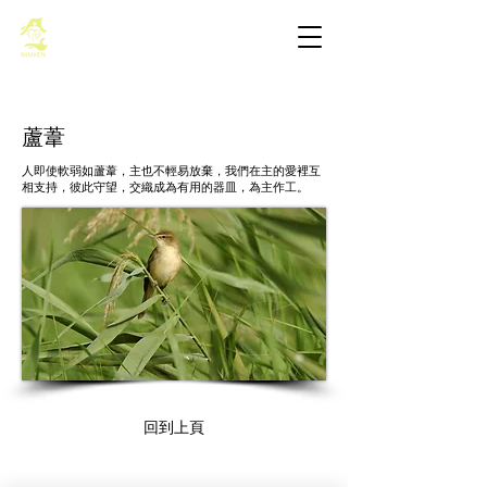
基督教佈道中心念恩堂
蘆葦
人即使軟弱如蘆葦，主也不輕易放棄，我們在主的愛裡互
相支持，彼此守望，交織成為有用的器皿，為主作工。
回到上頁