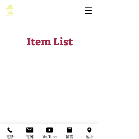
基督教佈道中心念恩堂
Item List
基督教佈道中心念恩堂
Christian Evangelical Centre Nian En Church
香港油麻地廟街47-57號
正康大樓三樓
3/F, Cheng Hong Buidling,
47-57 Temple Street,
Yau Ma Tei, HK
電話
電郵
YouTube
留言
地址