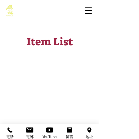
基督教佈道中心念恩堂
Item List
基督教佈道中心念恩堂
Christian Evangelical Centre Nian En Church
香港油麻地廟街47-57號
正康大樓三樓
3/F, Cheng Hong Buidling,
47-57 Temple Street,
Yau Ma Tei, HK
電話
電郵
YouTube
留言
地址