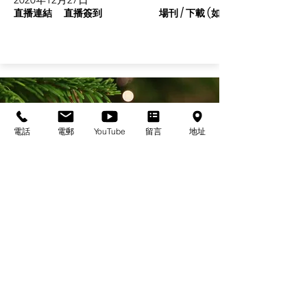
直播連結
直播簽到
場刊 / 下載 (如有)
電話
電郵
YouTube
留言
地址
基督教佈道中心念恩堂
Christian Evangelical Centre Nian En Church
香港油麻地廟街47-57號
正康大樓三樓
3/F, Cheng Hong Buidling,
47-57 Temple Street,
Yau Ma Tei, HK
電話/Tel：+852-23847312
​電郵/Email:
office@nianen.org
©2025 基督教佈道中心念恩堂