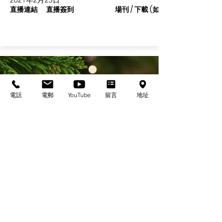
直播連結
直播簽到
場刊 / 下載 (如有)
電話
電郵
YouTube
留言
地址
基督教佈道中心念恩堂
Christian Evangelical Centre Nian En Church
香港油麻地廟街47-57號
正康大樓三樓
3/F, Cheng Hong Buidling,
47-57 Temple Street,
Yau Ma Tei, HK
電話/Tel：+852-23847312
​電郵/Email:
office@nianen.org
©2025 基督教佈道中心念恩堂