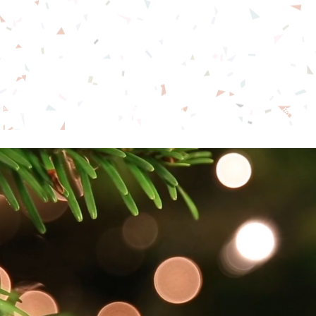
念恩堂
本堂簡介
直播
教會事工
團契小組
奉獻
更多