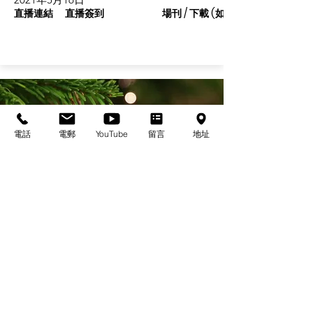
直播連結
直播簽到
場刊 / 下載 (如有)
電話
電郵
YouTube
留言
地址
基督教佈道中心念恩堂
Christian Evangelical Centre Nian En Church
香港油麻地廟街47-57號
正康大樓三樓
3/F, Cheng Hong Buidling,
47-57 Temple Street,
Yau Ma Tei, HK
電話/Tel：+852-23847312
​電郵/Email:
office@nianen.org
©2025 基督教佈道中心念恩堂