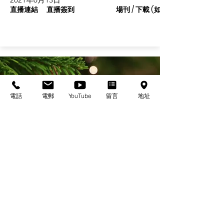
直播連結
直播簽到
場刊 / 下載 (如有)
電話
電郵
YouTube
留言
地址
基督教佈道中心念恩堂
Christian Evangelical Centre Nian En Church
香港油麻地廟街47-57號
正康大樓三樓
3/F, Cheng Hong Buidling,
47-57 Temple Street,
Yau Ma Tei, HK
電話/Tel：+852-23847312
​電郵/Email:
office@nianen.org
©2025 基督教佈道中心念恩堂