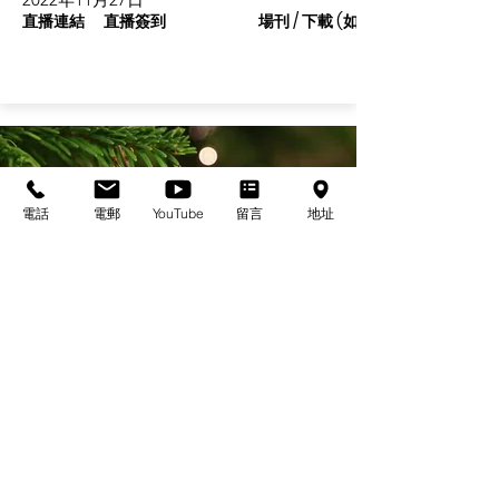
直播連結
直播簽到
場刊 / 下載 (如有)
電話
電郵
YouTube
留言
地址
基督教佈道中心念恩堂
Christian Evangelical Centre Nian En Church
香港油麻地廟街47-57號
正康大樓三樓
3/F, Cheng Hong Buidling,
47-57 Temple Street,
Yau Ma Tei, HK
電話/Tel：+852-23847312
​電郵/Email:
office@nianen.org
©2025 基督教佈道中心念恩堂