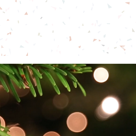
念恩堂
本堂簡介
直播
教會事工
團契小組
奉獻
更多