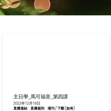
主日學_馬可福音_第四課
2022年12月18日
直播連結
直播簽到
場刊 / 下載 (如有)