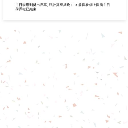
主日學勤到奬出席率, 只計算至當晚11:00前觀看網上觀看主日
學課程已結束
基督教佈道中心念恩堂
Christian Evangelical Centre
Nian En Church
香港油麻地廟街47-57號
正康大樓三樓
3/F, Cheng Hong Buidling,
47-57 Temple Street,
Yau Ma Tei, HK
電話/Tel：+852-23847312
​電郵/Email:
office@nianen.org