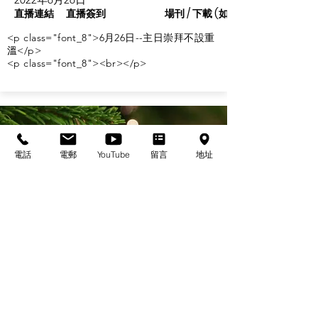
直播連結
直播簽到
場刊 / 下載 (如有)
<p class="font_8">6月26日--主日崇拜不設重
溫</p>
<p class="font_8"><br></p>
電話
電郵
YouTube
留言
地址
基督教佈道中心念恩堂
Christian Evangelical Centre Nian En Church
香港油麻地廟街47-57號
正康大樓三樓
3/F, Cheng Hong Buidling,
47-57 Temple Street,
Yau Ma Tei, HK
電話/Tel：+852-23847312
​電郵/Email:
office@nianen.org