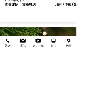
直播連結
直播簽到
場刊 / 下載 (如有)
電話
電郵
YouTube
留言
地址
基督教佈道中心念恩堂
Christian Evangelical Centre Nian En Church
香港油麻地廟街47-57號
正康大樓三樓
3/F, Cheng Hong Buidling,
47-57 Temple Street,
Yau Ma Tei, HK
電話/Tel：+852-23847312
​電郵/Email:
office@nianen.org
©2025 基督教佈道中心念恩堂