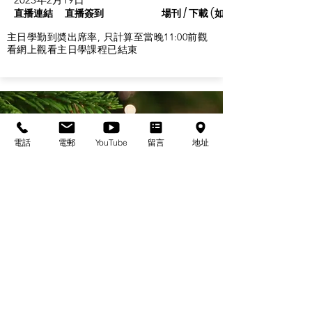
直播連結
直播簽到
場刊 / 下載 (如有)
主日學勤到奬出席率, 只計算至當晚11:00前觀
看網上觀看主日學課程已結束
電話
電郵
YouTube
留言
地址
基督教佈道中心念恩堂
Christian Evangelical Centre Nian En Church
香港油麻地廟街47-57號
正康大樓三樓
3/F, Cheng Hong Buidling,
47-57 Temple Street,
Yau Ma Tei, HK
電話/Tel：+852-23847312
​電郵/Email:
office@nianen.org
©2025 基督教佈道中心念恩堂