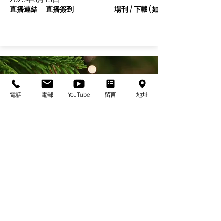
直播連結
直播簽到
場刊 / 下載 (如有)
電話
電郵
YouTube
留言
地址
基督教佈道中心念恩堂
Christian Evangelical Centre Nian En Church
香港油麻地廟街47-57號
正康大樓三樓
3/F, Cheng Hong Buidling,
47-57 Temple Street,
Yau Ma Tei, HK
電話/Tel：+852-23847312
​電郵/Email:
office@nianen.org
©2025 基督教佈道中心念恩堂