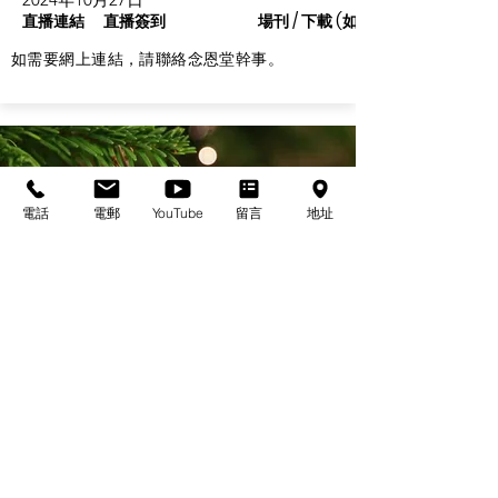
直播連結
直播簽到
場刊 / 下載 (如有)
如需要網上連結，請聯絡念恩堂幹事。
電話
電郵
YouTube
留言
地址
基督教佈道中心念恩堂
Christian Evangelical Centre Nian En Church
香港油麻地廟街47-57號
正康大樓三樓
3/F, Cheng Hong Buidling,
47-57 Temple Street,
Yau Ma Tei, HK
電話/Tel：+852-23847312
​電郵/Email:
office@nianen.org
©2025 基督教佈道中心念恩堂