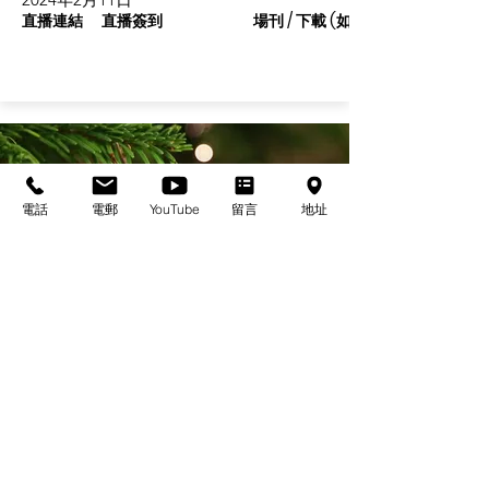
直播連結
直播簽到
場刊 / 下載 (如有)
電話
電郵
YouTube
留言
地址
基督教佈道中心念恩堂
Christian Evangelical Centre Nian En Church
香港油麻地廟街47-57號
正康大樓三樓
3/F, Cheng Hong Buidling,
47-57 Temple Street,
Yau Ma Tei, HK
電話/Tel：+852-23847312
​電郵/Email:
office@nianen.org
©2025 基督教佈道中心念恩堂