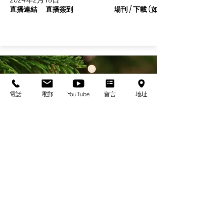
直播連結
直播簽到
場刊 / 下載 (如有)
電話
電郵
YouTube
留言
地址
基督教佈道中心念恩堂
Christian Evangelical Centre Nian En Church
香港油麻地廟街47-57號
正康大樓三樓
3/F, Cheng Hong Buidling,
47-57 Temple Street,
Yau Ma Tei, HK
電話/Tel：+852-23847312
​電郵/Email:
office@nianen.org
©2025 基督教佈道中心念恩堂