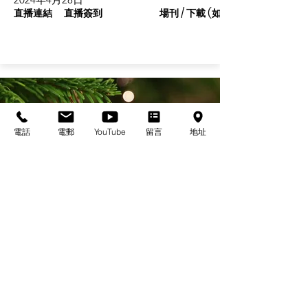
直播連結
直播簽到
場刊 / 下載 (如有)
電話
電郵
YouTube
留言
地址
基督教佈道中心念恩堂
Christian Evangelical Centre Nian En Church
香港油麻地廟街47-57號
正康大樓三樓
3/F, Cheng Hong Buidling,
47-57 Temple Street,
Yau Ma Tei, HK
電話/Tel：+852-23847312
​電郵/Email:
office@nianen.org
©2025 基督教佈道中心念恩堂