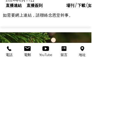
直播連結
直播簽到
場刊 / 下載 (如有)
如需要網上連結，請聯絡念恩堂幹事。
電話
電郵
YouTube
留言
地址
基督教佈道中心念恩堂
Christian Evangelical Centre Nian En Church
香港油麻地廟街47-57號
正康大樓三樓
3/F, Cheng Hong Buidling,
47-57 Temple Street,
Yau Ma Tei, HK
電話/Tel：+852-23847312
​電郵/Email:
office@nianen.org
©2025 基督教佈道中心念恩堂