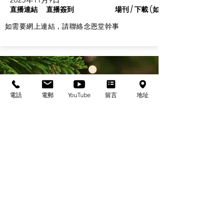
直播連結
直播簽到
場刊 / 下載 (如有)
如需要網上連結，請聯絡念恩堂幹事
電話
電郵
YouTube
留言
地址
基督教佈道中心念恩堂
Christian Evangelical Centre Nian En Church
香港油麻地廟街47-57號
正康大樓三樓
3/F, Cheng Hong Buidling,
47-57 Temple Street,
Yau Ma Tei, HK
電話/Tel：+852-23847312
​電郵/Email:
office@nianen.org
©2025 基督教佈道中心念恩堂