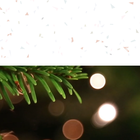
念恩堂
本堂簡介
直播
教會事工
團契小組
奉獻
更多