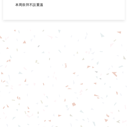
本周崇拜不設重溫
基督教佈道中心念恩堂
Christian Evangelical Centre
Nian En Church
香港油麻地廟街47-57號
正康大樓三樓
3/F, Cheng Hong Buidling,
47-57 Temple Street,
Yau Ma Tei, HK
電話/Tel：+852-23847312
​電郵/Email:
office@nianen.org