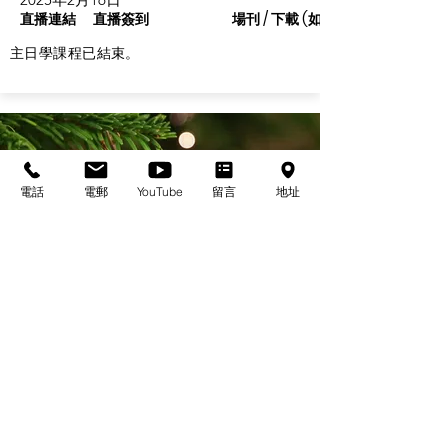
直播連結
直播簽到
場刊 / 下載 (如有)
主日學課程已結束。
電話
電郵
YouTube
留言
地址
基督教佈道中心念恩堂
Christian Evangelical Centre Nian En Church
香港油麻地廟街47-57號
正康大樓三樓
3/F, Cheng Hong Buidling,
47-57 Temple Street,
Yau Ma Tei, HK
電話/Tel：+852-23847312
​電郵/Email:
office@nianen.org
©2025 基督教佈道中心念恩堂