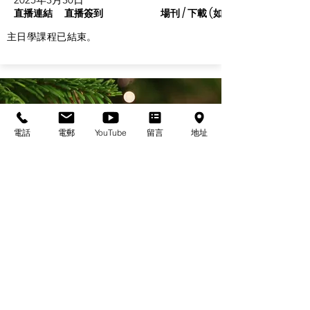
直播連結
直播簽到
場刊 / 下載 (如有)
主日學課程已結束。
電話
電郵
YouTube
留言
地址
基督教佈道中心念恩堂
Christian Evangelical Centre Nian En Church
香港油麻地廟街47-57號
正康大樓三樓
3/F, Cheng Hong Buidling,
47-57 Temple Street,
Yau Ma Tei, HK
電話/Tel：+852-23847312
​電郵/Email:
office@nianen.org
©2025 基督教佈道中心念恩堂