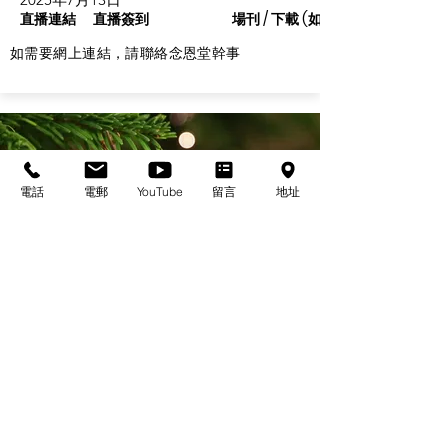
直播連結
直播簽到
場刊 / 下載 (如有)
如需要網上連結，請聯絡念恩堂幹事
電話
電郵
YouTube
留言
地址
基督教佈道中心念恩堂
Christian Evangelical Centre Nian En Church
香港油麻地廟街47-57號
正康大樓三樓
3/F, Cheng Hong Buidling,
47-57 Temple Street,
Yau Ma Tei, HK
電話/Tel：+852-23847312
​電郵/Email:
office@nianen.org
©2025 基督教佈道中心念恩堂