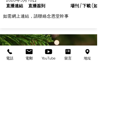
直播連結
直播簽到
場刊 / 下載 (如有)
如需網上連結，請聯絡念恩堂幹事
電話
電郵
YouTube
留言
地址
基督教佈道中心念恩堂
Christian Evangelical Centre Nian En Church
香港油麻地廟街47-57號
正康大樓三樓
3/F, Cheng Hong Buidling,
47-57 Temple Street,
Yau Ma Tei, HK
電話/Tel：+852-23847312
​電郵/Email:
office@nianen.org
©2025 基督教佈道中心念恩堂