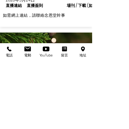
直播連結
直播簽到
場刊 / 下載 (如有)
如需網上連結，請聯絡念恩堂幹事
電話
電郵
YouTube
留言
地址
基督教佈道中心念恩堂
Christian Evangelical Centre Nian En Church
香港油麻地廟街47-57號
正康大樓三樓
3/F, Cheng Hong Buidling,
47-57 Temple Street,
Yau Ma Tei, HK
電話/Tel：+852-23847312
​電郵/Email:
office@nianen.org
©2025 基督教佈道中心念恩堂