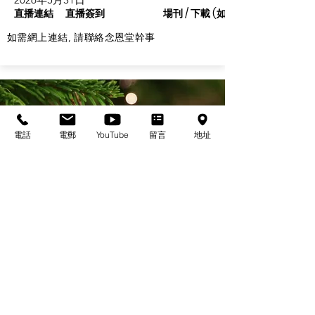
直播連結
直播簽到
場刊 / 下載 (如有)
如需網上連結, 請聯絡念恩堂幹事
電話
電郵
YouTube
留言
地址
基督教佈道中心念恩堂
Christian Evangelical Centre Nian En Church
香港油麻地廟街47-57號
正康大樓三樓
3/F, Cheng Hong Buidling,
47-57 Temple Street,
Yau Ma Tei, HK
電話/Tel：+852-23847312
​電郵/Email:
office@nianen.org
©2025 基督教佈道中心念恩堂