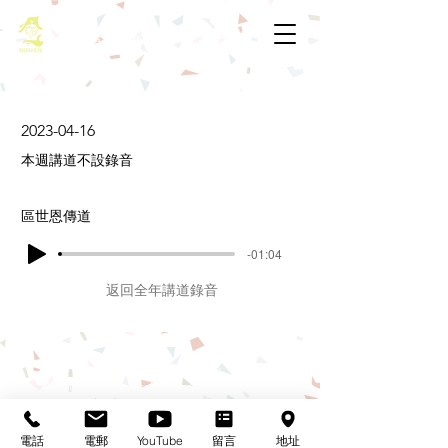
基督教佈道中心念恩堂
2023-04-16
本週講道不設錄音
區世恩傳道
-01:04
返回全年講道錄音
基督教佈道中心念恩堂
Christian Evangelical Centre Nian En Church
香港油麻地廟街47-57號
正康大樓三樓
電話
電郵
YouTube
留言
地址
3/F, Cheng Hong Buidling,