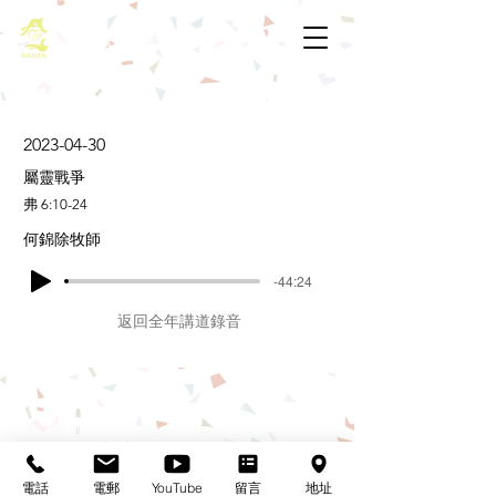
基督教佈道中心念恩堂
2023-04-30
屬靈戰爭
弗 6:10-24
何錦除牧師
-44:24
返回全年講道錄音
基督教佈道中心念恩堂
Christian Evangelical Centre Nian En Church
香港油麻地廟街47-57號
正康大樓三樓
電話
電郵
YouTube
留言
地址
3/F, Cheng Hong Buidling,