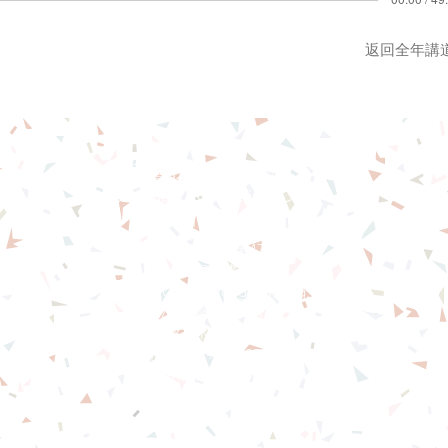
返回全年講
基督教佈道中心念恩堂
Christian Evangelical Centre
Nian En Church
香港油麻地廟街47-57號
正康大樓三樓
3/F, Cheng Hong Buidling,
47-57 Temple Street,
Yau Ma Tei, HK
電話/Tel：+852-23847312
​電郵/Email:
office@nianen.org
©2025 基督教佈道中心念恩堂