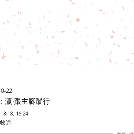
念恩堂
本堂簡介
直播
教會事工
團契小組
奉獻
更多
10-22
：
瀛·跟主腳蹤行
, 8:18, 16:24
牧師
00:00 / 49