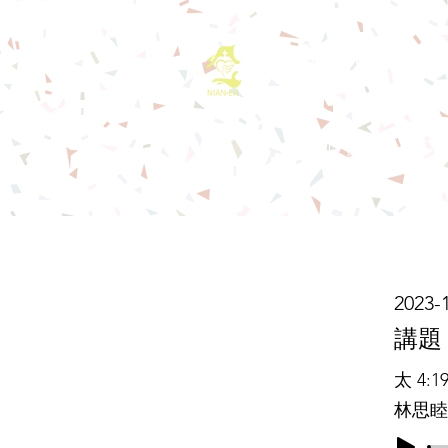
基督教佈道中心
首頁
最新消息
2023-
​講題
太 4:19
林思睦