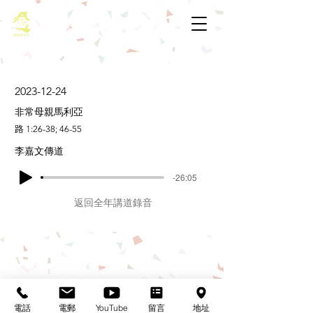
基督教佈道中心念恩堂
2023-12-24
非常母親馬利亞
路 1:26-38; 46-55
李嘉文傳道
-26:05
返回全年講道錄音
基督教佈道中心念恩堂
Christian Evangelical Centre Nian En Church
香港油麻地廟街47-57號
正康大樓三樓
電話
電郵
YouTube
留言
地址
3/F, Cheng Hong Buidling,