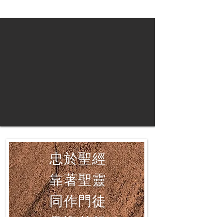
忠於聖經
靠著聖靈
同作門徒