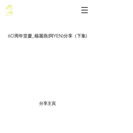
基督教佈道中心念恩堂
6O周年堂慶_楊麗燕(阿YEN)分享（下集)
<<
分享主頁
>>