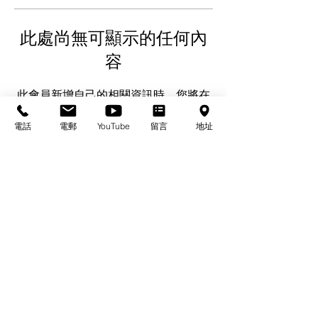
此處尚無可顯示的任何內
容
此會員新增自己的相關資訊時，您將在
此處查看。
電話
電郵
YouTube
留言
地址
基督教佈道中心念恩堂
Christian Evangelical Centre Nian En Church
香港油麻地廟街47-57號
正康大樓三樓
3/F, Cheng Hong Buidling,
47-57 Temple Street,
Yau Ma Tei, HK
電話/Tel：+852-23847312
​電郵/Email:
office@nianen.org
©2025 基督教佈道中心念恩堂