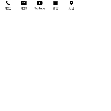
電話
電郵
YouTube
留言
地址
給事奉充充電
蔡頌輝
|書籍簡介|