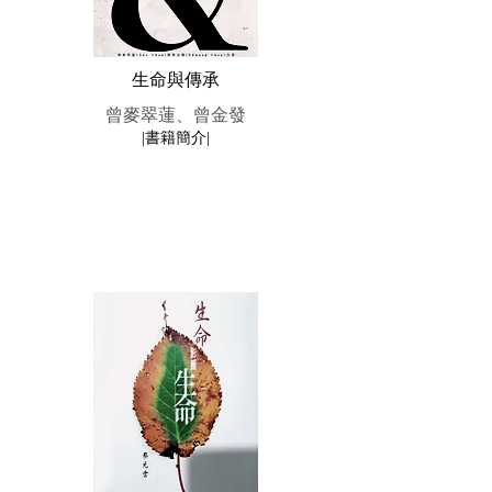
生命與傳承
曾麥翠蓮、曾金發
|書籍簡介|