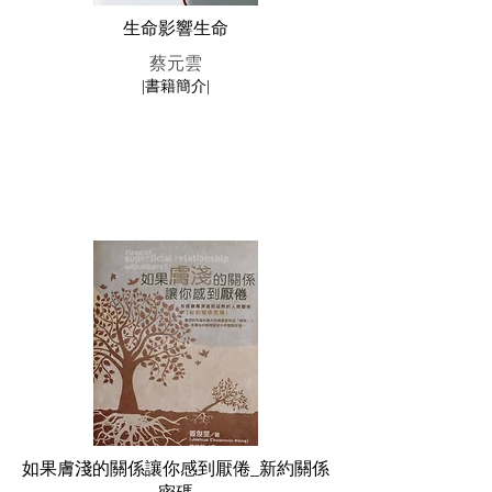
生命影響生命
蔡元雲
|書籍簡介|
如果膚淺的關係讓你感到厭倦_新約關係