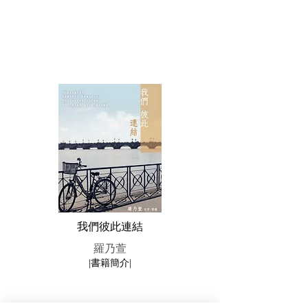
我們彼此連結
羅乃萱
|書籍簡介|