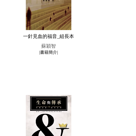
一針見血的福音_組長本
蘇穎智
|書籍簡介|