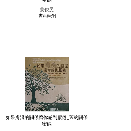
密碼
姜俊旻
|書籍簡介|
如果膚淺的關係讓你感到厭倦_舊約關係
密碼