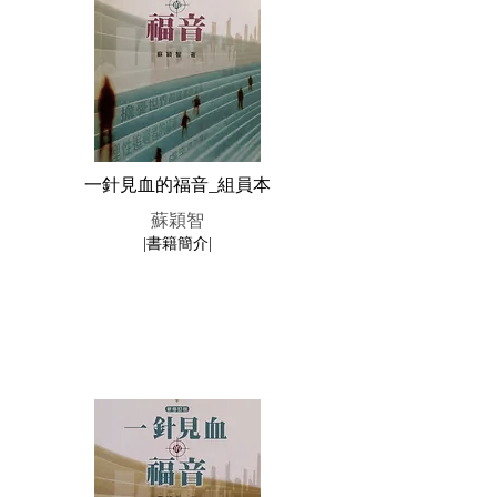
一針見血的福音_組員本
蘇穎智
|書籍簡介|